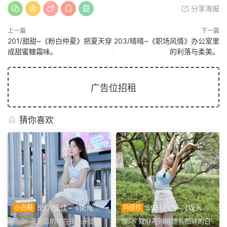
分享海报
上一篇
下一篇
201/甜甜~《粉白仲夏》把夏天穿
203/晴晴~《职场风情》办公室里
成甜蜜糖霜味。
的利落与柔美。
广告位招租
猜你喜欢
597/佳佳~《街角漫
595/小九~《误入绿
小白鞋
玛丽珍
行》闲逛自拍，在公交站台戴
意》漫步林间，定格一帧清甜
简介: 漫无目的地在街头闲逛，
简介: 双麻花辫缠绕着细碎的白