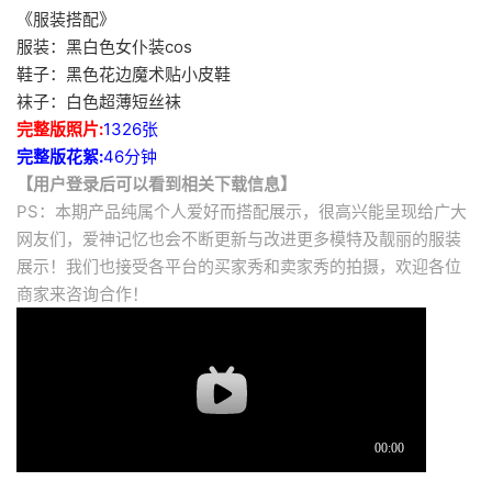
《服装搭配》
服装：黑白色女仆装cos
鞋子：黑色花边魔术贴小皮鞋
袜子：白色超薄短丝袜
完整版照片:
1326张
完整版花絮:
46分钟
【用户登录后可以看到相关下载信息】
PS：本期产品纯属个人爱好而搭配展示，很高兴能呈现给广大
网友们，爱神记忆也会不断更新与改进更多模特及靓丽的服装
展示！我们也接受各平台的买家秀和卖家秀的拍摄，欢迎各位
商家来咨询合作！