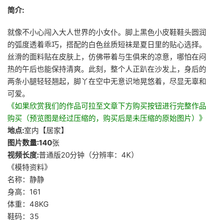
简介:
就像不小心闯入大人世界的小女仆。脚上黑色小皮鞋鞋头圆润
的弧度透着乖巧，搭配的白色丝质短袜是夏日里的贴心选择。
丝滑的面料贴在皮肤上，仿佛带着与生俱来的凉意，哪怕在闷
热的午后也能保持清爽。此刻，整个人正趴在沙发上，身后的
两条小腿轻轻翘起，脚丫在空中无意识地晃悠着，尽显无辜和
可爱。
《如果欣赏我们的作品可拉至文章下方购买按钮进行完整作品
购买（预览图是经过压缩的，购买后是未压缩的原始图片）》
地点:
室内【居家】
图片数量:140
张
视频长度:
普通版20分钟（分辨率：4K）
《模特资料》
名称：静静
身高：161
体重：48KG
鞋码：35