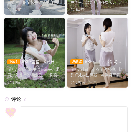
着耳机等候一场晚风。
的夏日光景。
兴致来了便举起手机随手自拍
色丝带，轻盈垂落在肩头，...
(有第一视角自拍图)，...
7天前
1周前
589/星星~《夏日来
585/佳佳~《紫韵微
小皮鞋
凉高跟
信》林间微风漫过枝叶，编织
光》麻花辫藏起一整个初夏温
简介: 双麻花辫垂落在肩头，带
简介: 斜肩白上衣简约松弛，恰
出温柔的夏日序曲。
柔。
着少女独有的清甜灵，一身粉白
到好处露出肩线，衬得身形纤细
配色...
柔和；淡紫醋酸半身...
2周前
3周前
评论
0