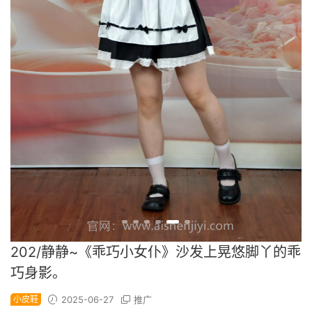
202/静静~《乖巧小女仆》沙发上晃悠脚丫的乖
巧身影。
小皮鞋
2025-06-27
推广