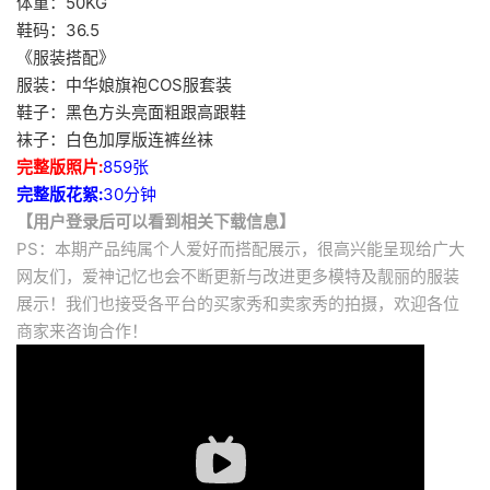
体重：50KG
鞋码：36.5
《服装搭配》
服装：中华娘旗袍COS服套装
鞋子：黑色方头亮面粗跟高跟鞋
袜子：白色加厚版连裤丝袜
完整版照片:
859张
完整版花絮:
30分钟
【用户登录后可以看到相关下载信息】
PS：本期产品纯属个人爱好而搭配展示，很高兴能呈现给广大
网友们，爱神记忆也会不断更新与改进更多模特及靓丽的服装
展示！我们也接受各平台的买家秀和卖家秀的拍摄，欢迎各位
商家来咨询合作！