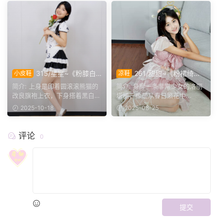
315/星星~《粉膝白
261/甜甜~《粉裙绮
小皮鞋
凉鞋
袜》甜丝丝的气息好像能从衣
梦》层层叠叠裙裾间，藏着少
简介: 上身是印着圆滚滚熊猫的
简介: 身穿一条非常少女的洛丽
角漫出来。
女的甜软童话。
改良旗袍上衣，下身搭着黑白荷
塔裙，像是从春日繁花中...
叶边...
2025-10-18
2025-08-25
评论
0
提交