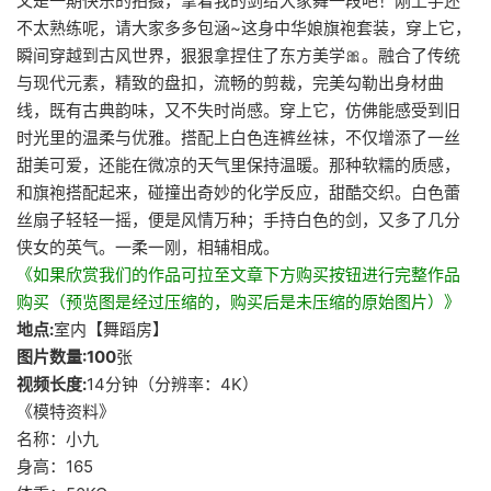
又是一期快乐的拍摄，拿着我的剑给大家舞一段吧！刚上手还
不太熟练呢，请大家多多包涵~这身中华娘旗袍套装，穿上它，
瞬间穿越到古风世界，狠狠拿捏住了东方美学🎀。融合了传统
与现代元素，精致的盘扣，流畅的剪裁，完美勾勒出身材曲
线，既有古典韵味，又不失时尚感。穿上它，仿佛能感受到旧
时光里的温柔与优雅。搭配上白色连裤丝袜，不仅增添了一丝
甜美可爱，还能在微凉的天气里保持温暖。那种软糯的质感，
和旗袍搭配起来，碰撞出奇妙的化学反应，甜酷交织。白色蕾
丝扇子轻轻一摇，便是风情万种；手持白色的剑，又多了几分
侠女的英气。一柔一刚，相辅相成。
《如果欣赏我们的作品可拉至文章下方购买按钮进行完整作品
购买（预览图是经过压缩的，购买后是未压缩的原始图片）》
地点:
室内【舞蹈房】
图片数量:100
张
视频长度:
14分钟（分辨率：4K）
《模特资料》
名称：小九
身高：165