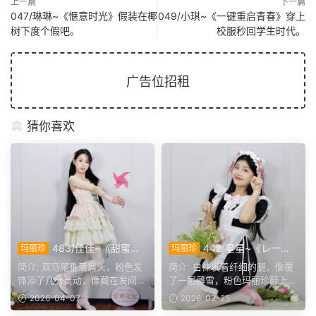
上一篇
下一篇
047/琳琳~《惬意时光》假装在椰
049/小琪~《一键重启青春》穿上
树下度个假吧。
校服秒回学生时代。
广告位招租
猜你喜欢
483/佳佳~《甜蜜暴
442/星星~《レース
玛丽珍
玛丽珍
击》洛丽塔少女的春日限定浪
の夢》黑裙里的粉色心跳。
简介: 双马尾垂落肩头，粉色发
简介: 白袜裹着纤细的腿，像覆
漫。
饰添了几分灵动，像藏在发间的
了一层薄雪，粉色玛丽珍鞋上的
小蝴蝶，随时要振翅...
蝴蝶...
2026-04-07
2026-02-25