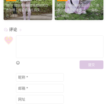
意》漫步林间，定格一帧清甜
信》林间微风漫过枝叶，编织
简介: 双麻花辫缠绕着细碎的白
简介: 双麻花辫垂落在肩头，带
的夏日光景。
出温柔的夏日序曲。
色丝带，轻盈垂落在肩头，...
着少女独有的清甜灵，一身粉白
配色...
2周前
3周前
评论
0
提交