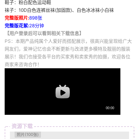
鞋子：粉白配色运动鞋
袜子：10D白色连裤丝袜(加固款)、白色冰冰袜小白袜
完整版照片:
898张
完整版花絮:
28分钟
【用户登录后可以看到相关下载信息】
PS：本期产品纯属个人爱好而搭配展示，很高兴能呈现给广大
网友们，爱神记忆也会不断更新与改进更多模特及靓丽的服装
展示！我们也接受各平台的买家秀和卖家秀的拍摄，欢迎各位
商家来咨询合作！
资源下载
照片(100张)