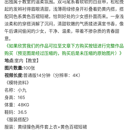
出独属于教室的温柔氛围。双马尾系着软软的白丝带，松松挽
起的发辫衬得眉眼清甜，浅薄荷绿修身开衫叠着奶黄内搭，搭
配同色系黄色百褶短裙，恰到好处的少女感扑面而来。一身浅
淡柔和的穿搭消解了沉闷，清甜软嫩的气质揉进满室书香，像
午后课间偷闲的少女，干净、温柔，带着不掺杂质的青春甜
意。
《如果欣赏我们的作品可拉至文章下方购买按钮进行完整作品
购买（预览图是经过压缩的，购买后是未压缩的原始图片）》
地点:
室内【教室】
图片数量:
100张
视频长度:
普通版14分钟（分辨率：4K）
《模特资料》
名称：小九
身高：165
体重：48KG
鞋码：36.5
《服装搭配》
服装：黄绿撞色两件套上衣+黄色百褶短裙