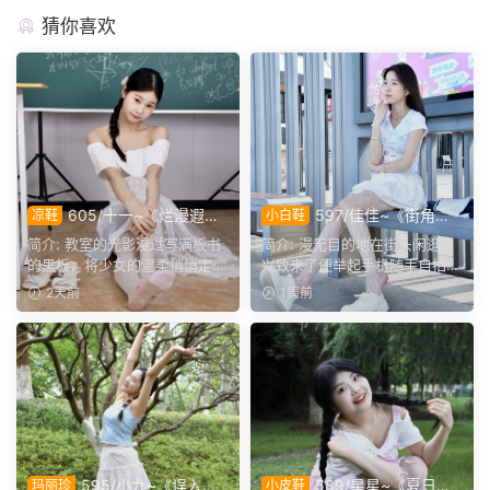
猜你喜欢
605/十一~《烂漫遐
597/佳佳~《街角漫
凉鞋
小白鞋
想》星星袜沾着细碎粉笔色，
行》闲逛自拍，在公交站台戴
简介: 教室的光影漫过写满板书
简介: 漫无目的地在街头闲逛，
多了些真实的校园烟火气。
着耳机等候一场晚风。
的黑板，将少女的温柔悄悄定
兴致来了便举起手机随手自拍
格。乌黑的长麻花辫别...
(有第一视角自拍图)，...
2天前
1周前
595/小九~《误入绿
589/星星~《夏日来
玛丽珍
小皮鞋