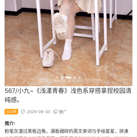
567/小九~《浅漾青春》浅色系穿搭拿捏校园清
纯感。
运动鞋
2026-06-30
推广
简介:
粉笔灰漫过黑板边角，满板细碎的英文单词与手绘星星，拼凑