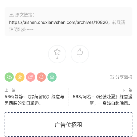
原文链接：
https://aishen.chuxianvshen.com/archives/10826
，转载请
注明出处~~~
4
1
分享海报
上一篇
下一篇
566/静静~《绿荫留影》绿意与
568/阿若~《轻装赴夏》绿意漫
黑西装的夏日邂逅。
庭，一身浅白赴晚风。
广告位招租