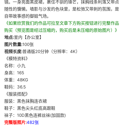
镜。一身亮面黑皮裙，裹住不驯的锋芒，抹胸线条利落又带点
随性的慵懒。墙影与沙发的色块里，是松弛又带刺的氛围，是
自带故事感的御姐气场。
《如果欣赏我们的作品可拉至文章下方购买按钮进行完整作品
购买（预览图是经过压缩的，购买后是未压缩的原始图片）》
地点:
室内【办公室】
图片数量:
100张
视频长度:
普通版20分钟（分辨率：4K）
《模特资料》
名称：小九
身高：165
体重：48KG
鞋码：36.5
《服装搭配》
服装：黑色抹胸连衣裙
鞋子：黑色尖头红底高跟鞋
袜子：10D黑色连裤丝袜(加固款)
完整版照片:
482张