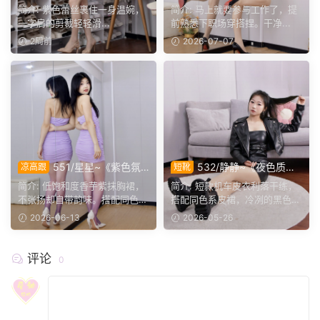
柔》自带清冷温柔滤镜的紫
花板》工牌配长发，通勤氛围
简介: 紫色蕾丝裹住一身温婉，
简介: 马上就要参与工作了，提
色。
感天花板。
一字肩的剪裁轻轻滑...
前熟悉下职场穿搭捏。干净...
2周前
2026-07-07
551/星星~《紫色氛
532/静静~《夜色质
凉高跟
短靴
围》香芋紫的限定浪漫。
感》皮衣与细闪，独一份的温
简介: 低饱和度香芋紫抹胸裙，
简介: 短款机车皮衣利落干练，
柔飒气。
不张扬却自带韵味。搭配同色系
搭配同色系皮裙，冷冽的黑色
渐变...
调...
2026-06-13
2026-05-26
评论
0