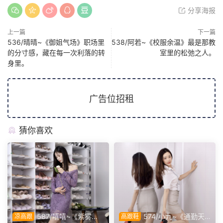
分享海报
上一篇
下一篇
536/晴晴~《御姐气场》职场里
538/阿若~《校服余温》最是那教
的分寸感，藏在每一次利落的转
室里的松弛之人。
身里。
广告位招租
猜你喜欢
587/嘻嘻~《紫雾温
574/小九~《通勤天
凉高跟
高跟鞋