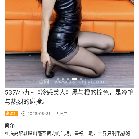
537/小九~《冷感美人》黑与橙的撞色，是冷艳
与热烈的碰撞。
高跟鞋
2026-05-31
推广
简介:
红底高跟鞋踩出毫不费力的气场，墨镜一戴，世界只剩酷感滤